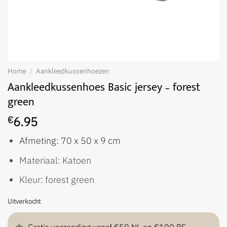
Home
/
Aankleedkussenhoezen
Aankleedkussenhoes Basic jersey – forest
green
6.95
€
Afmeting: 70 x 50 x 9 cm
Materiaal: Katoen
Kleur: forest green
Uitverkocht
Gratis verzending vanaf €50 NL en €100 BE