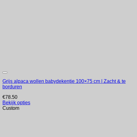
Grijs alpaca wollen babydekentje 100×75 cm | Zacht & te
borduren
€
78.50
Bekijk opties
Custom