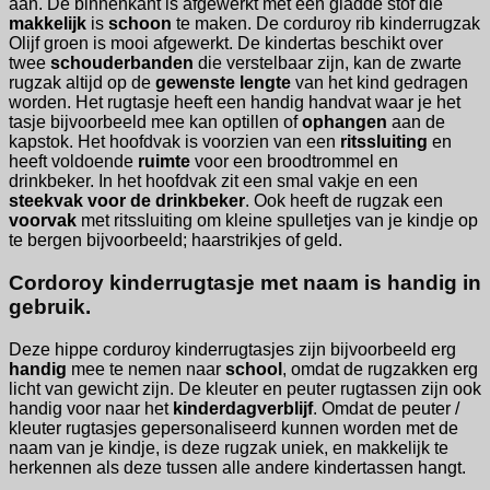
aan. De binnenkant is afgewerkt met een gladde stof die
makkelijk
is
schoon
te maken. De corduroy rib kinderrugzak
Olijf groen is mooi afgewerkt. De kindertas beschikt over
twee
schouderbanden
die verstelbaar zijn, kan de zwarte
rugzak altijd op de
gewenste lengte
van het kind gedragen
worden. Het rugtasje heeft een handig handvat waar je het
tasje bijvoorbeeld mee kan optillen of
ophangen
aan de
kapstok. Het hoofdvak is voorzien van een
ritssluiting
en
heeft voldoende
ruimte
voor een broodtrommel en
drinkbeker. In het hoofdvak zit een smal vakje en een
steekvak voor de drinkbeker
. Ook heeft de rugzak een
voorvak
met ritssluiting om kleine spulletjes van je kindje op
te bergen bijvoorbeeld; haarstrikjes of geld.
Cordoroy kinderrugtasje met naam is handig in
gebruik.
Deze hippe corduroy kinderrugtasjes zijn bijvoorbeeld erg
handig
mee te nemen naar
school
, omdat de rugzakken erg
licht van gewicht zijn. De kleuter en peuter rugtassen zijn ook
handig voor naar het
kinderdagverblijf
. Omdat de peuter /
kleuter rugtasjes gepersonaliseerd kunnen worden met de
naam van je kindje, is deze rugzak uniek, en makkelijk te
herkennen als deze tussen alle andere kindertassen hangt.