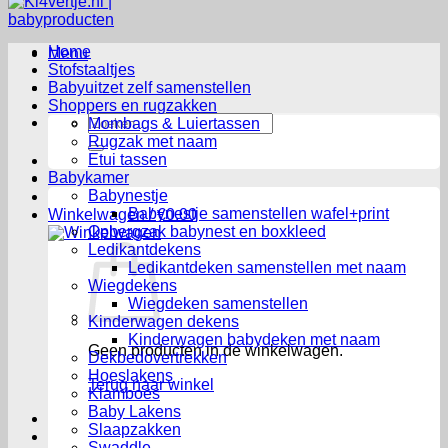
Home
Menu
Stofstaaltjes
Babyuitzet zelf samenstellen
Shoppers en rugzakken
Zoeken
Mombags & Luiertassen
naar:
Rugzak met naam
Etui tassen
Babykamer
Babynestje
Babynestje samenstellen wafel+print
Winkelwagen /
€
0.00
Opbergzak babynest en boxkleed
Ledikantdekens
Ledikantdeken samenstellen met naam
Wiegdekens
Wiegdeken samenstellen
Kinderwagen dekens
Kinderwagen babydeken met naam
Geen producten in de winkelwagen.
Dekbedovertrekken
Hoeslakens
Terug naar winkel
Klamboes
Baby Lakens
Slaapzakken
Swaddle