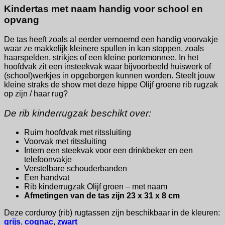
Kindertas met naam handig voor school en
opvang
De tas heeft zoals al eerder vernoemd een handig voorvakje
waar ze makkelijk kleinere spullen in kan stoppen, zoals
haarspelden, strikjes of een kleine portemonnee. In het
hoofdvak zit een insteekvak waar bijvoorbeeld huiswerk of
(school)werkjes in opgeborgen kunnen worden. Steelt jouw
kleine straks de show met deze hippe Olijf groene rib rugzak
op zijn / haar rug?
De rib kinderrugzak beschikt over:
Ruim hoofdvak met ritssluiting
Voorvak met ritssluiting
Intern een steekvak voor een drinkbeker en een
telefoonvakje
Verstelbare schouderbanden
Een handvat
Rib kinderrugzak Olijf groen – met naam
Afmetingen van de tas zijn 23 x 31 x 8 cm
Deze corduroy (rib) rugtassen zijn beschikbaar in de kleuren:
grijs
,
cognac
,
zwart