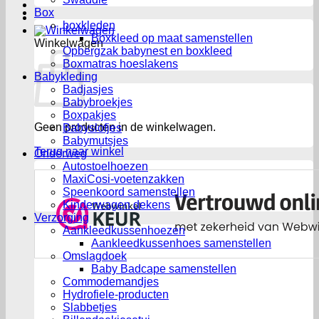
Box
boxkleden
Boxkleed op maat samenstellen
Winkelwagen
Opbergzak babynest en boxkleed
Boxmatras hoeslakens
Babykleding
Badjasjes
Babybroekjes
Boxpakjes
Geen producten in de winkelwagen.
Babyslofjes
Babymutsjes
Terug naar winkel
Onderweg
Autostoelhoezen
MaxiCosi-voetenzakken
Speenkoord samenstellen
Kinderwagen dekens
Verzorging
Aankleedkussenhoezen
Aankleedkussenhoes samenstellen
Omslagdoek
Baby Badcape samenstellen
Commodemandjes
Hydrofiele-producten
Slabbetjes