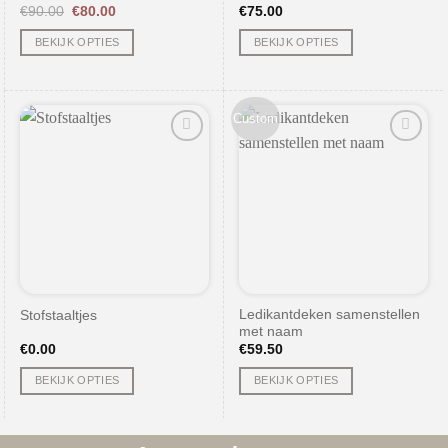
Oorspronkelijke
Huidige
€
90.00
€
80.00
€
75.00
prijs
prijs
was:
is:
BEKIJK OPTIES
BEKIJK OPTIES
€90.00.
€80.00.
Custom
Ledikantdeken samenstellen
Stofstaaltjes
met naam
€
0.00
€
59.50
BEKIJK OPTIES
BEKIJK OPTIES