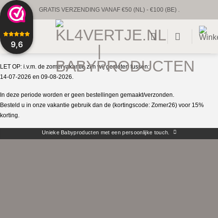
Ga
GRATIS VERZENDING VANAF €50 (NL) - €100 (BE) .
naar
UNIEKE BABYPRODUCTEN & GEPERSONALISEERD
inhoud
9,6
VOORRAAD VERZENDING BINNEN 1 TOT 2 WERKDAGEN.
LET OP: i.v.m. de zomervakantie zijn wij gesloten tussen:
CUSTUM VERZENDING BINNEN 1-2 WEKEN.
14-07-2026 en 09-08-2026.
In deze periode worden er geen bestellingen gemaakt/verzonden.
Besteld u in onze vakantie gebruik dan de (kortingscode: Zomer26) voor 15%
korting.
Unieke Babyproducten met een persoonlijke touch.