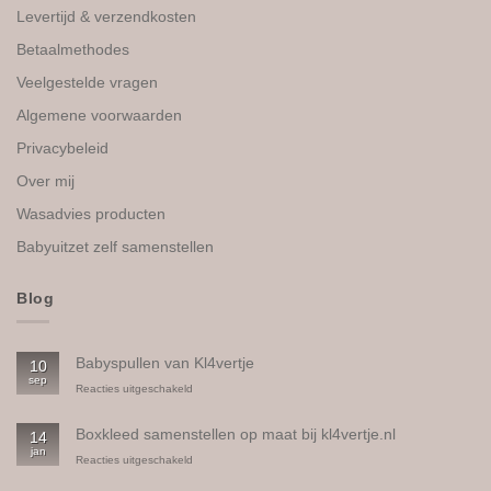
Levertijd & verzendkosten
Betaalmethodes
Veelgestelde vragen
Algemene voorwaarden
Privacybeleid
Over mij
Wasadvies producten
Babyuitzet zelf samenstellen
Blog
Babyspullen van Kl4vertje
10
sep
voor
Reacties uitgeschakeld
Babyspullen
van
Boxkleed samenstellen op maat bij kl4vertje.nl
14
Kl4vertje
jan
voor
Reacties uitgeschakeld
Boxkleed