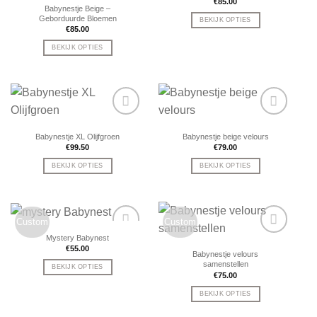
€
85.00
Babynestje Beige –
Geborduurde Bloemen
BEKIJK OPTIES
€
85.00
BEKIJK OPTIES
Babynestje XL Olijfgroen
Babynestje beige velours
€
99.50
€
79.00
BEKIJK OPTIES
BEKIJK OPTIES
Custom
Custom
Mystery Babynest
€
55.00
Babynestje velours
samenstellen
BEKIJK OPTIES
€
75.00
BEKIJK OPTIES