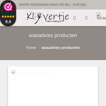
Ga
GRATIS VERZENDING VANAF €50 (NL) - €100 (BE) .
naar
UNIEKE BABYPRODUCTEN & GEPERSONALISEERD
inhoud
9,6
VOORRAAD VERZENDING BINNEN 1 TOT 2 WERKDAGEN.
CUSTUM VERZENDING BINNEN 1-2 WEKEN.
wasadvies producten
Home
/
wasadvies producten