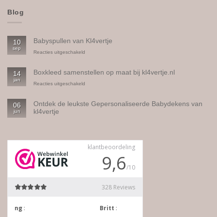
Blog
Babyspullen van Kl4vertje
10
sep
voor
Reacties uitgeschakeld
Babyspullen
van
Boxkleed samenstellen op maat bij kl4vertje.nl
14
Kl4vertje
jan
voor
Reacties uitgeschakeld
Boxkleed
samenstellen
Ontdek de leukste Gepersonaliseerde Babydekens van
06
op
kl4vertje
jun
maat
bij
Geen
kl4vertje.nl
reacties
op
Ontdek
de
leukste
Gepersonaliseerde
Babydekens
van
kl4vertje