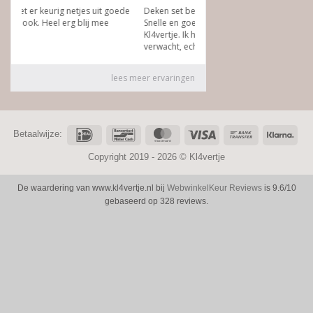
IDeal
Bancontact
MasterCard
Visa
Bank
Klar
Betaalwijze:
Transfer
Copyright 2019 - 2026 ©
Kl4vertje
De waardering van www.kl4vertje.nl bij
WebwinkelKeur Reviews
is 9.6/10
gebaseerd op 328 reviews.