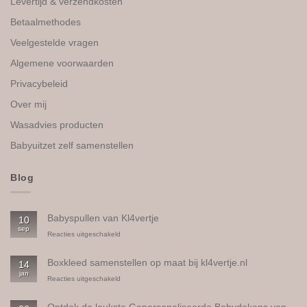
Levertijd & verzendkosten
Betaalmethodes
Veelgestelde vragen
Algemene voorwaarden
Privacybeleid
Over mij
Wasadvies producten
Babyuitzet zelf samenstellen
Blog
Babyspullen van Kl4vertje
10
sep
voor
Reacties uitgeschakeld
Babyspullen
van
Boxkleed samenstellen op maat bij kl4vertje.nl
14
Kl4vertje
jan
voor
Reacties uitgeschakeld
Boxkleed
samenstellen