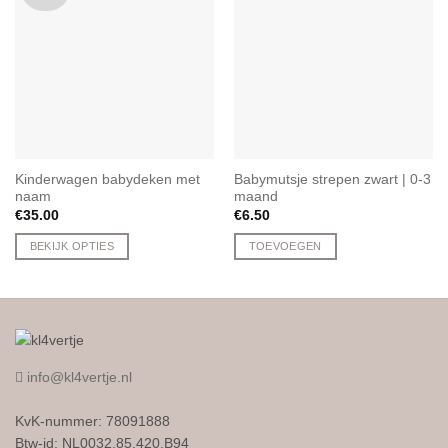
Kinderwagen babydeken met
Babymutsje strepen zwart | 0-3
naam
maand
€
35.00
€
6.50
BEKIJK OPTIES
TOEVOEGEN
info@kl4vertje.nl
KvK-nummer: 78091888
Btw-id: NL0032.85.420.B94