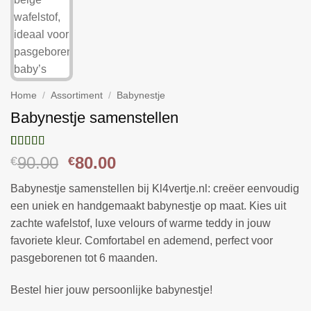
Home
/
Assortiment
/
Babynestje
Babynestje samenstellen
Gewaardeerd
1
Oorspronkelijke
Huidige
90.00
80.00
€
€
5
op 5
prijs
prijs
gebaseerd
Babynestje samenstellen bij Kl4vertje.nl: creëer eenvoudig
op
klant
was:
is:
waardering
een uniek en handgemaakt babynestje op maat. Kies uit
€90.00.
€80.00.
zachte wafelstof, luxe velours of warme teddy in jouw
favoriete kleur. Comfortabel en ademend, perfect voor
pasgeborenen tot 6 maanden.
Bestel hier jouw persoonlijke babynestje!