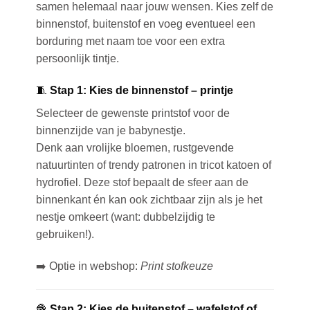
samen helemaal naar jouw wensen. Kies zelf de
binnenstof, buitenstof en voeg eventueel een
borduring met naam toe voor een extra
persoonlijk tintje.
🧵
Stap 1: Kies de binnenstof – printje
Selecteer de gewenste
printstof
voor de
binnenzijde van je babynestje.
Denk aan vrolijke bloemen, rustgevende
natuurtinten of trendy patronen in tricot katoen of
hydrofiel. Deze stof bepaalt de sfeer aan de
binnenkant én kan ook zichtbaar zijn als je het
nestje omkeert (want: dubbelzijdig te
gebruiken!).
➡️
Optie in webshop:
Print stofkeuze
🧶
Stap 2: Kies de buitenstof – wafelstof of