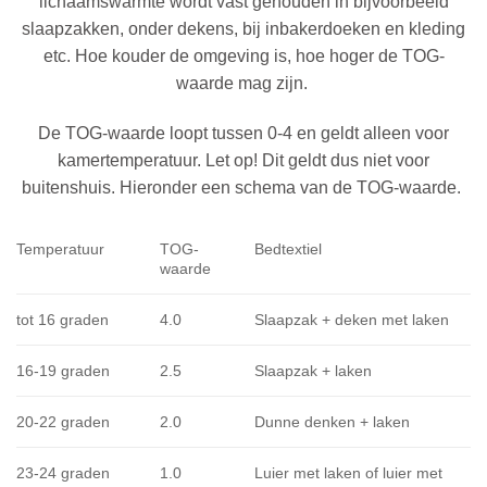
lichaamswarmte wordt vast gehouden in bijvoorbeeld
slaapzakken, onder dekens, bij inbakerdoeken en kleding
etc. Hoe kouder de omgeving is, hoe hoger de TOG-
waarde mag zijn.
De TOG-waarde loopt tussen 0-4 en geldt alleen voor
kamertemperatuur. Let op! Dit geldt dus niet voor
buitenshuis. Hieronder een schema van de TOG-waarde.
Temperatuur
TOG-
Bedtextiel
waarde
tot 16 graden
4.0
Slaapzak + deken met laken
16-19 graden
2.5
Slaapzak + laken
20-22 graden
2.0
Dunne denken + laken
23-24 graden
1.0
Luier met laken of luier met