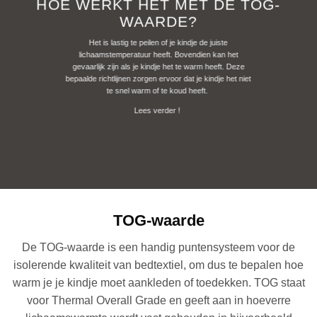
HOE WERKT HET MET DE TOG-
WAARDE?
Het is lastig te peilen of je kindje de juiste
lichaamstemperatuur heeft. Bovendien kan het
gevaarlijk zijn als je kindje het te warm heeft. Deze
bepaalde richtlijnen zorgen ervoor dat je kindje het niet
te snel warm of te koud heeft.
Lees verder !
TOG-waarde
De TOG-waarde is een handig puntensysteem voor de
isolerende kwaliteit van bedtextiel, om dus te bepalen hoe
warm je je kindje moet aankleden of toedekken. TOG staat
voor Thermal Overall Grade en geeft aan in hoeverre