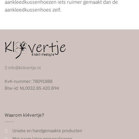
aankleedkussenhoezen iets ruimer gemaakt dan de
aankleedkussenhoes zelf.
info@kl4vertje.nl
KvK-nummer: 78091888
Btw-id: NL0032.85.420.B94
Waarom kl4vertje?
Unieke en handgemaakte producten
Met naam laten personaliseren