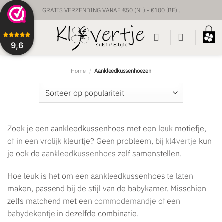
Ga
GRATIS VERZENDING VANAF €50 (NL) - €100 (BE) .
naar
inhoud
UNIEKE BABYPRODUCTEN & GEPERSONALISEERD
9,6
VOORRAAD VERZENDING BINNEN 1 TOT 2 WERKDAGEN.
CUSTUM VERZENDING BINNEN 1-2 WEKEN.
Home
/
Aankleedkussenhoezen
Zoek je een aankleedkussenhoes met een leuk motiefje,
of in een vrolijk kleurtje? Geen probleem, bij
kl4vertje
kun
je ook de
aankleedkussenhoes
zelf samenstellen.
Hoe leuk is het om een aankleedkussenhoes te laten
maken, passend bij de stijl van de babykamer. Misschien
zelfs matchend met een
commodemandje
of een
babydekentje
in dezelfde combinatie.