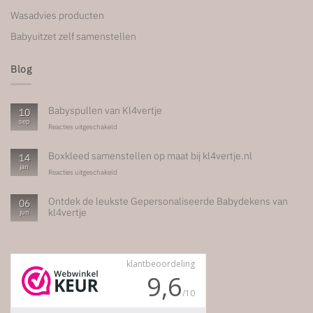
Wasadvies producten
Babyuitzet zelf samenstellen
Blog
Babyspullen van Kl4vertje
10
sep
voor
Reacties uitgeschakeld
Babyspullen
van
Boxkleed samenstellen op maat bij kl4vertje.nl
14
Kl4vertje
jan
voor
Reacties uitgeschakeld
Boxkleed
samenstellen
Ontdek de leukste Gepersonaliseerde Babydekens van
06
op
kl4vertje
jun
maat
bij
Geen
kl4vertje.nl
reacties
op
Ontdek
de
leukste
Gepersonaliseerde
Babydekens
van
kl4vertje