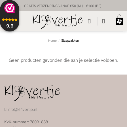
Ga
GRATIS VERZENDING VANAF €50 (NL) - €100 (BE) .
naar
inhoud
UNIEKE BABYPRODUCTEN & GEPERSONALISEERD
9,6
VOORRAAD VERZENDING BINNEN 1 TOT 2 WERKDAGEN.
CUSTUM VERZENDING BINNEN 1-2 WEKEN.
Home
/
Slaapzakken
Geen producten gevonden die aan je selectie voldoen.
info@kl4vertje.nl
KvK-nummer: 78091888