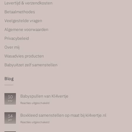
Levertijd & verzendkosten
Betaalmethodes
Veelgestelde vragen
Algemene voorwaarden
Privacybeleid
Over mij
Wasadvies producten
Babyuitzet zelf samenstellen
Blog
Babyspullen van Kl4vertje
10
sep
voor
Reacties uitgeschakeld
Babyspullen
van
Boxkleed samenstellen op maat bij kl4vertje.nl
14
Kl4vertje
jan
voor
Reacties uitgeschakeld
Boxkleed
samenstellen