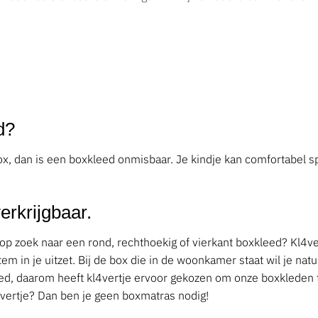
d?
r box, dan is een boxkleed onmisbaar. Je kindje kan comfortabel 
erkrijgbaar.
 op zoek naar een rond, rechthoekig of vierkant boxkleed? Kl4
m in je uitzet. Bij de box die in de woonkamer staat wil je natu
leed, daarom heeft kl4vertje ervoor gekozen om onze boxkleden t
l4vertje? Dan ben je geen boxmatras nodig!