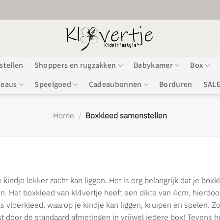
stellen
Shoppers en rugzakken
Babykamer
Box
deaus
Speelgoed
Cadeaubonnen
Borduren
SAL
Home
/
Boxkleed samenstellen
kindje lekker zacht kan liggen. Het is erg belangrijk dat je boxk
en. Het boxkleed van kl4vertje heeft een dikte van 4cm, hierdoor 
s vloerkleed, waarop je kindje kan liggen, kruipen en spelen. 
t door de standaard afmetingen in vrijwel iedere box! Tevens 