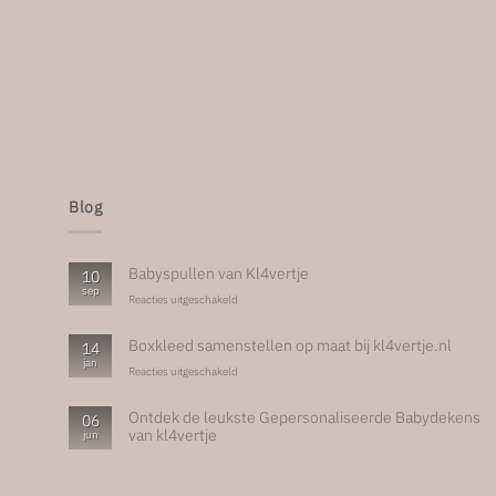
Blog
Babyspullen van Kl4vertje
10
sep
voor
Reacties uitgeschakeld
Babyspullen
van
Boxkleed samenstellen op maat bij kl4vertje.nl
14
Kl4vertje
jan
voor
Reacties uitgeschakeld
Boxkleed
samenstellen
Ontdek de leukste Gepersonaliseerde Babydekens
06
op
van kl4vertje
jun
maat
bij
Geen
kl4vertje.nl
reacties
op
Ontdek