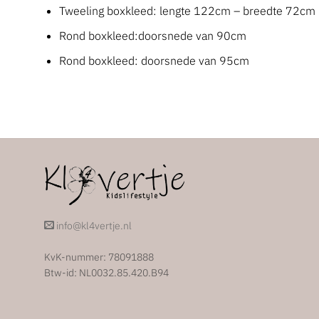
Tweeling boxkleed:
lengte 122cm – breedte 72cm
Rond boxkleed:
doorsnede van 90cm
Rond boxkleed
: doorsnede van 95cm
info@kl4vertje.nl
KvK-nummer: 78091888
Btw-id: NL0032.85.420.B94