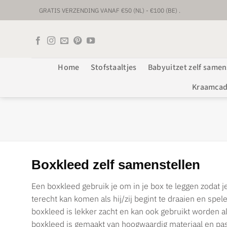
Ga
GRATIS VERZENDING VANAF €50 (NL) - €100 (BE) .
naar
inhoud
UNIEKE BABYPRODUCTEN & GEPERSONALISEERD
VOORRAAD VERZENDING BINNEN 1 TOT 2 WERKDAGEN.
Home
Stofstaaltjes
Babyuitzet zelf samen
CUSTUM VERZENDING BINNEN 1-2 WEKEN.
Kraamca
Boxkleed zelf samenstellen
Een boxkleed gebruik je om in je box te leggen zodat je 
terecht kan komen als hij/zij begint te draaien en spel
boxkleed is lekker zacht en kan ook gebruikt worden al
boxkleed is gemaakt van hoogwaardig materiaal en pas