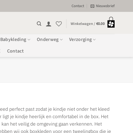
Contact
Nieuwsbrief
Winkelwagen /
€
0.00
Babykleding
Onderweg
Verzorging
E
Contact
leed perfect past zodat je kindje niet onder het kleed
ligt je kindje heerlijk en comfortabel in de box. Het
Zo kan het veilig de omgeving gaan verkennen. Het
hebben wij ook boxkleden voor een tweelingbox die je