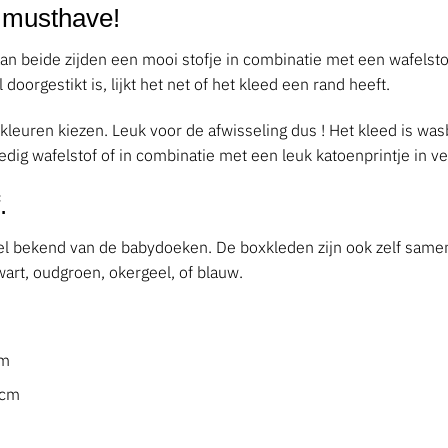
 musthave!
n beide zijden een mooi stofje in combinatie met een wafelstof. 
oorgestikt is, lijkt het net of het kleed een rand heeft.
 2 kleuren kiezen. Leuk voor de afwisseling dus ! Het kleed is 
edig wafelstof of in combinatie met een leuk katoenprintje in v
.
l bekend van de babydoeken. De boxkleden zijn ook zelf samen te
wart, oudgroen, okergeel, of blauw.
cm
0cm
m