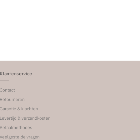
Klantenservice
Contact
Retourneren
Garantie & klachten
Levertijd & verzendkosten
Betaalmethodes
Veelgestelde vragen