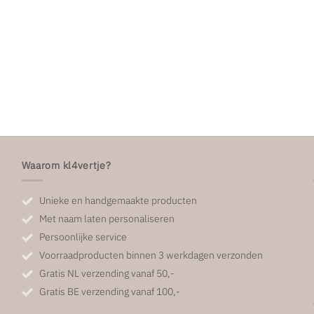
Waarom kl4vertje?
Unieke en handgemaakte producten
Met naam laten personaliseren
Persoonlijke service
Voorraadproducten binnen 3 werkdagen verzonden
Gratis NL verzending vanaf 50,-
Gratis BE verzending vanaf 100,-