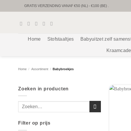
Ga
GRATIS VERZENDING VANAF €50 (NL) - €100 (BE) .
naar
UNIEKE BABYPRODUCTEN & GEPERSONALISEERD
inhoud
VOORRAAD VERZENDING BINNEN 1 TOT 2 WERKDAGEN.
Home
Stofstaaltjes
Babyuitzet zelf samens
CUSTUM VERZENDING BINNEN 1-2 WEKEN.
Kraamcade
Home
/
Assortiment
/
Babybroekjes
Zoeken in producten
Zoeken
naar:
Filter op prijs