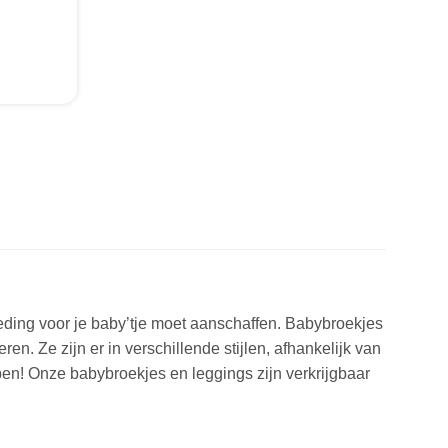
op
de
productpagina
leding voor je baby’tje moet aanschaffen. Babybroekjes
en. Ze zijn er in verschillende stijlen, afhankelijk van
ben! Onze babybroekjes en leggings zijn verkrijgbaar