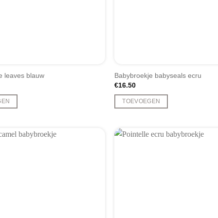
e leaves blauw
Babybroekje babyseals ecru
€
16.50
GEN
TOEVOEGEN
Dit
product
heeft
meerdere
variaties.
Deze
optie
kan
gekozen
worden