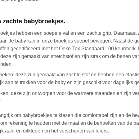
de
ina
productpagina
n zachte babybroekjes.
ekjes hebben een soepele val en een zachte grip. Daarnaast zi
ar. Je baby kan in onze broekjes soepel bewegen. Naast de goe
offen gecertificeerd met het Oeko-Tex Standaard 100 keurmerk. E
deze zijn gemaakt van stretchstof en zijn strak om de benen van
anden.
eken: deze zijn gemaakt van zachte stof en hebben een elastisc
k aan te trekken voor de baby en zijn geschikt voor dagelijks ge
ken: deze zijn ontworpen voor de warmere maanden en zijn verkri
f
angrijk om babybroekjes te kiezen die comfortabel zijn en de be
 om rekening te houden met de maat en de behoeften van de bab
k aan- en uitkleden en het verschonen van luiers.