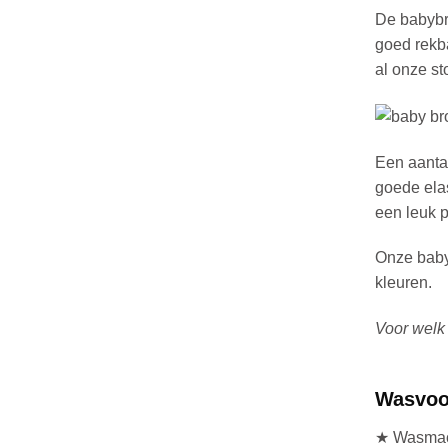
De babybro
goed rekba
al onze st
Een aanta
goede elas
een leuk p
Onze babyb
kleuren.
Voor welk 
Wasvoor
★ Wasmac