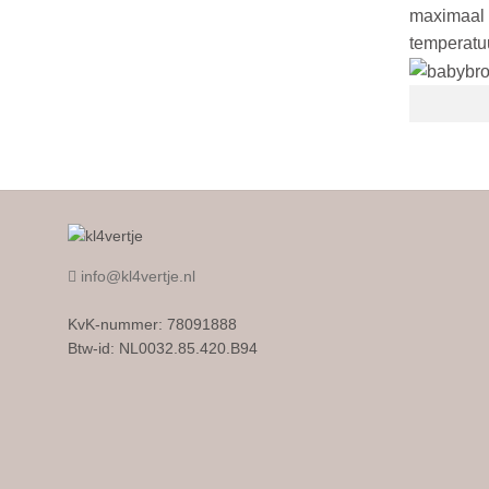
maximaal 5
temperatu
info@kl4vertje.nl
KvK-nummer: 78091888
Btw-id: NL0032.85.420.B94