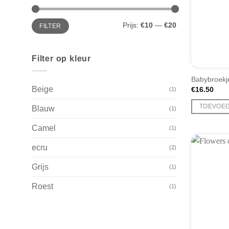
Min.
Max.
Prijs:
€10
—
€20
FILTER
prijs
prijs
Filter op kleur
Babybroekj
Beige
€
16.50
(1)
TOEVOE
Blauw
(1)
Dit
Camel
(1)
product
heeft
ecru
(2)
meerdere
variaties.
Grijs
(1)
Deze
Roest
(1)
optie
kan
gekozen
worden