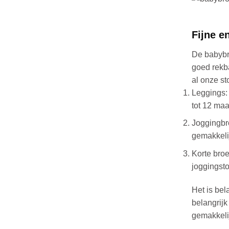
de
productpag
Fijne e
De babybro
goed rekba
al onze st
Leggings: 
tot 12 ma
Joggingbro
gemakkelij
Korte broe
joggingsto
Het is bel
belangrijk
gemakkelij