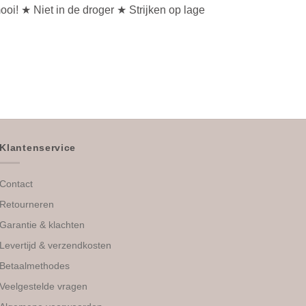
mooi!
★ Niet in de droger
★ Strijken op lage
Klantenservice
Contact
Retourneren
Garantie & klachten
Levertijd & verzendkosten
Betaalmethodes
Veelgestelde vragen