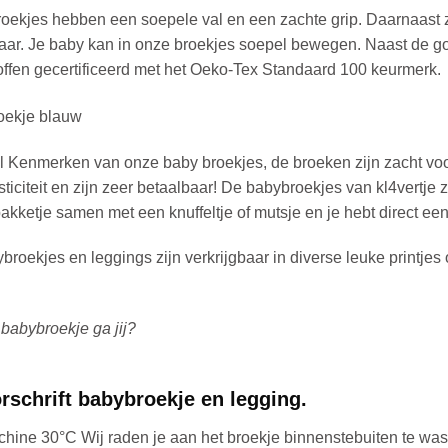
ekjes hebben een soepele val en een zachte grip. Daarnaast zi
ar. Je baby kan in onze broekjes soepel bewegen. Naast de goe
offen gecertificeerd met het Oeko-Tex Standaard 100 keurmerk.
l Kenmerken van onze baby broekjes, de broeken zijn zacht voo
ticiteit en zijn zeer betaalbaar! De babybroekjes van kl4vertje 
akketje samen met een knuffeltje of mutsje en je hebt direct ee
roekjes en leggings zijn verkrijgbaar in diverse leuke printjes
babybroekje ga jij?
schrift babybroekje en legging.
hine 30°C
Wij raden je aan het broekje binnenstebuiten te was