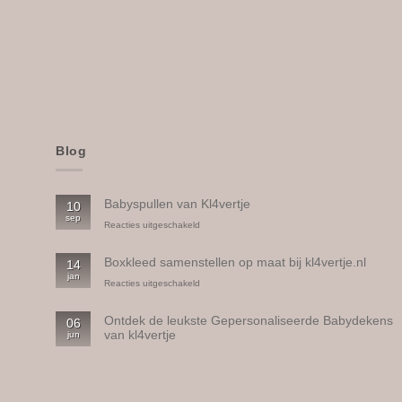
Blog
Babyspullen van Kl4vertje
10
sep
voor
Reacties uitgeschakeld
Babyspullen
van
Boxkleed samenstellen op maat bij kl4vertje.nl
14
Kl4vertje
jan
voor
Reacties uitgeschakeld
Boxkleed
samenstellen
Ontdek de leukste Gepersonaliseerde Babydekens
06
op
van kl4vertje
jun
maat
bij
Geen
kl4vertje.nl
reacties
op
Ontdek
de