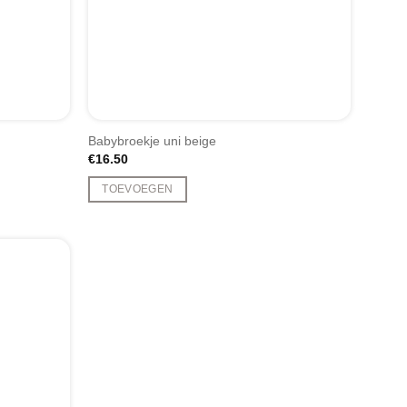
Babybroekje uni beige
€
16.50
TOEVOEGEN
Dit
product
heeft
meerdere
variaties.
Deze
optie
kan
gekozen
worden