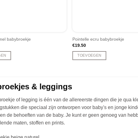
op
de
ina
productpagina
mel babybroekje
Pointelle ecru babybroekje
€
19.50
GEN
TOEVOEGEN
Dit
product
heeft
meerdere
roekjes & leggings
variaties.
Deze
oekje of legging is één van de allereerste dingen die je qua k
optie
ngstukken die speciaal zijn ontworpen voor baby's en jonge kinder
kan
d en de behoeften van de baby. Je kunt er geen genoeg van heb
gekozen
llende maten, stoffen en prints.
worden
op