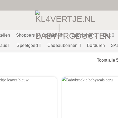
tellen
Shoppers en rugzakken
Babykamer
Box
aus
Speelgoed
Cadeaubonnen
Borduren
SA
Toont alle 