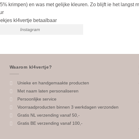
% krimpen) en was met gelijke kleuren. Zo blijft ie het langst 
ur
Instagram
Waarom kl4vertje?
Unieke en handgemaakte producten
Met naam laten personaliseren
Persoonlijke service
Voorraadproducten binnen 3 werkdagen verzonden
Gratis NL verzending vanaf 50,-
Gratis BE verzending vanaf 100,-