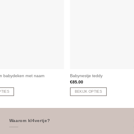
n babydeken met naam
Babynestje teddy
€
85.00
PTIES
BEKIJK OPTIES
Waarom kl4vertje?