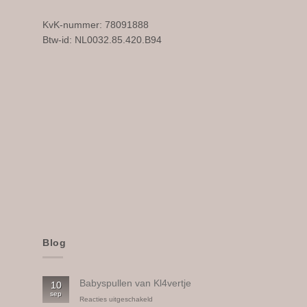
KvK-nummer: 78091888
Btw-id: NL0032.85.420.B94
Blog
Babyspullen van Kl4vertje
10
sep
voor
Reacties uitgeschakeld