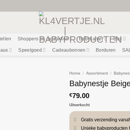
tellen
Shoppers en rugzakken
Babykamer
Box
aus
Speelgoed
Cadeaubonnen
Borduren
SA
Home
/
Assortiment
/
Babynes
Babynestje Beige
79.00
€
Uitverkocht
Gratis verzending vana
Unieke babyproducten 