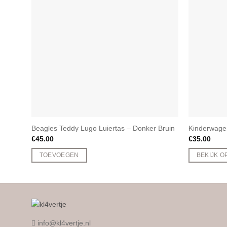
Beagles Teddy Lugo Luiertas – Donker Bruin
Kinderwage
€
45.00
€
35.00
TOEVOEGEN
BEKIJK O
info@kl4vertje.nl