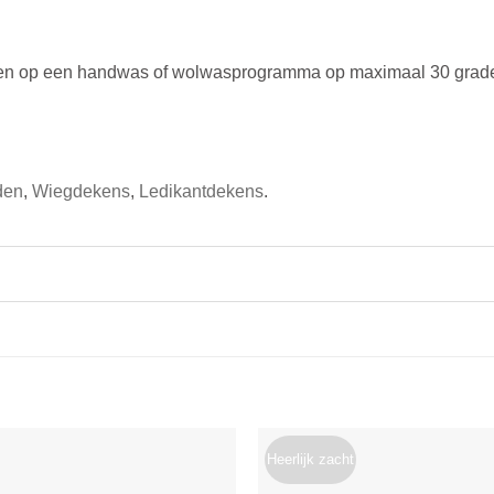
en op een handwas of wolwasprogramma op maximaal 30 graden
den
,
Wiegdekens
,
Ledikantdekens
.
Heerlijk zacht