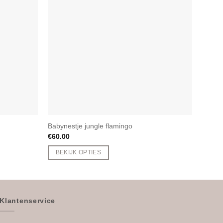
Babynestje jungle flamingo
Badcap
€
60.00
€
29.5
BEKIJK OPTIES
BEK
Klantenservice