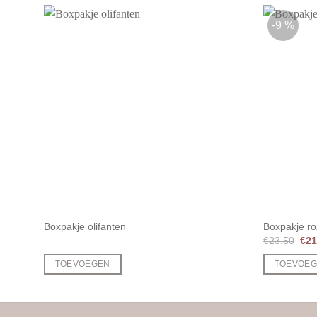
-9 %
Boxpakje olifanten
Boxpakje ro
Oor
€
23.50
€
21
prij
was
TOEVOEGEN
TOEVOE
€23
Dit
product
heeft