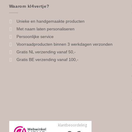
meerdere
Waarom kl4vertje?
variaties.
Deze
Unieke en handgemaakte producten
optie
Met naam laten personaliseren
kan
Persoonlijke service
gekozen
Voorraadproducten binnen 3 werkdagen verzonden
worden
Gratis NL verzending vanaf 50,-
op
Gratis BE verzending vanaf 100,-
de
na
productpagina