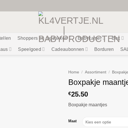
tellen
Shoppers en rugzakken
Babykamer
Box
aus
Speelgoed
Cadeaubonnen
Borduren
SA
Home
/
Assortiment
/
Boxpakj
Boxpakje maantj
25.50
€
Boxpakje maantjes
Maat