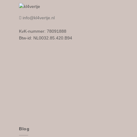
meerdere
variaties.
info@kl4vertje.nl
Deze
optie
KvK-nummer: 78091888
kan
Btw-id: NL0032.85.420.B94
gekozen
worden
op
de
productpagi
Blog