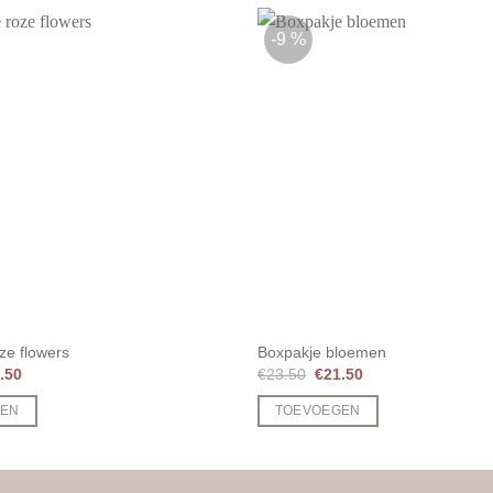
-9 %
ze flowers
Boxpakje bloemen
spronkelijke
Huidige
Oorspronkelijke
Huidige
.50
€
23.50
€
21.50
s
prijs
prijs
prijs
:
is:
was:
is:
GEN
TOEVOEGEN
.50.
€21.50.
€23.50.
€21.50.
Dit
product
heeft