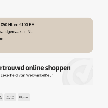
f €50 NL en €100 BE
handgemaakt in NL
am