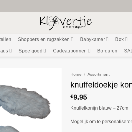
tellen
Shoppers en rugzakken
Babykamer
Box
aus
Speelgoed
Cadeaubonnen
Borduren
SA
Home
/
Assortiment
knuffeldoekje kon
9.95
€
Knuffelkonijn blauw – 27cm
Mogelijk om te personaliser