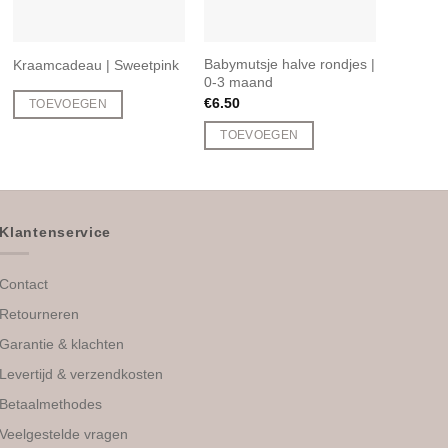
Babymutsje halve rondjes |
Meyco a
Kraamcadeau | Sweetpink
0-3 maand
groep 0 
€
6.50
€
18.95
TOEVOEGEN
TOEVOEGEN
TOEV
Klantenservice
Contact
Retourneren
Garantie & klachten
Levertijd & verzendkosten
Betaalmethodes
Veelgestelde vragen