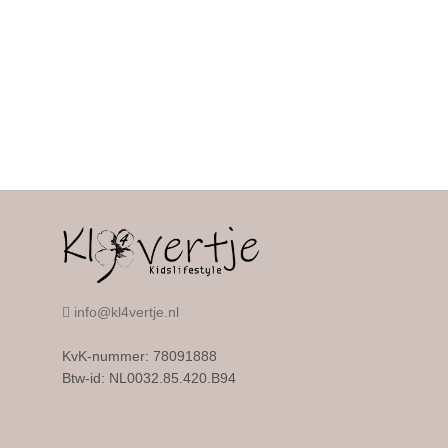
info@kl4vertje.nl
KvK-nummer: 78091888
Btw-id: NL0032.85.420.B94