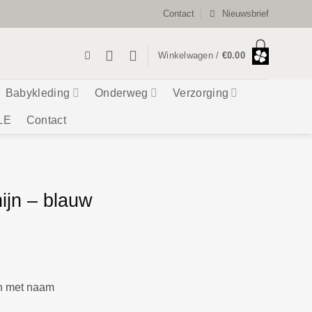
Contact
Nieuwsbrief
Winkelwagen /
€
0.00
Babykleding
Onderweg
Verzorging
LE
Contact
ijn – blauw
en met naam