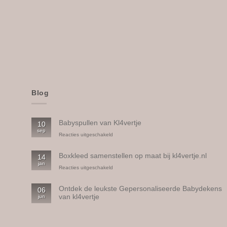
Blog
Babyspullen van Kl4vertje
10
sep
voor
Reacties uitgeschakeld
Babyspullen
van
Boxkleed samenstellen op maat bij kl4vertje.nl
14
Kl4vertje
jan
voor
Reacties uitgeschakeld
Boxkleed
samenstellen
Ontdek de leukste Gepersonaliseerde Babydekens
06
op
van kl4vertje
jun
maat
bij
Geen
kl4vertje.nl
reacties
op
Ontdek