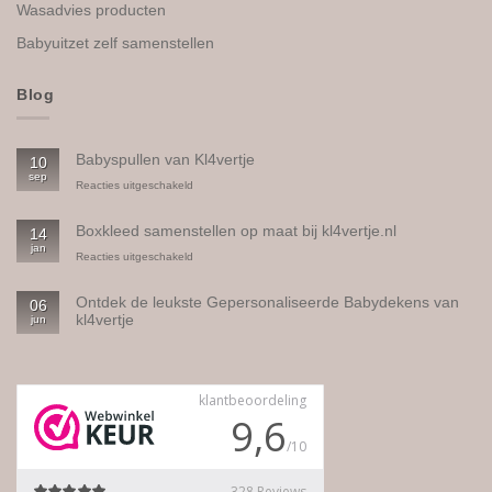
Wasadvies producten
Babyuitzet zelf samenstellen
Blog
Babyspullen van Kl4vertje
10
sep
voor
Reacties uitgeschakeld
Babyspullen
van
Boxkleed samenstellen op maat bij kl4vertje.nl
14
Kl4vertje
jan
voor
Reacties uitgeschakeld
Boxkleed
samenstellen
Ontdek de leukste Gepersonaliseerde Babydekens van
06
op
kl4vertje
jun
maat
bij
Geen
kl4vertje.nl
reacties
op
Ontdek
de
leukste
Gepersonaliseerde
Babydekens
van
kl4vertje