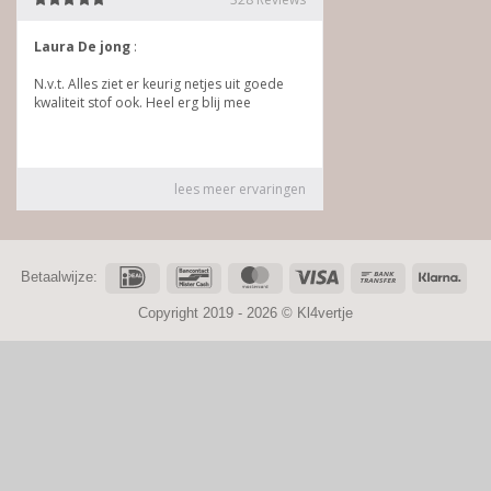
IDeal
Bancontact
MasterCard
Visa
Bank
Klar
Betaalwijze:
Transfer
Copyright 2019 - 2026 ©
Kl4vertje