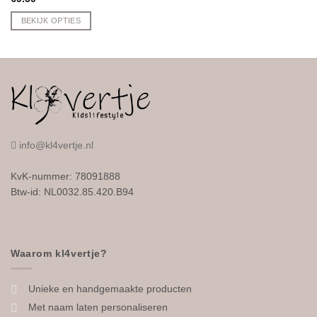
BEKIJK OPTIES
info@kl4vertje.nl
KvK-nummer: 78091888
Btw-id: NL0032.85.420.B94
Waarom kl4vertje?
Unieke en handgemaakte producten
Met naam laten personaliseren