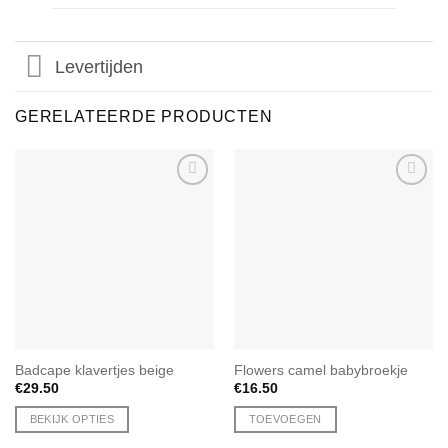
Levertijden
GERELATEERDE PRODUCTEN
Badcape klavertjes beige
Flowers camel babybroekje
€
29.50
€
16.50
BEKIJK OPTIES
TOEVOEGEN
Dit