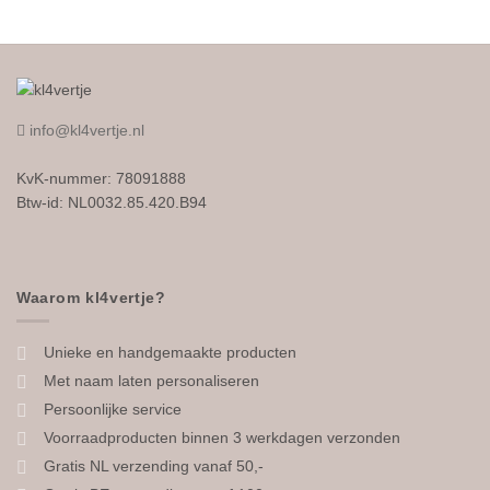
product
heeft
meerdere
variaties.
Deze
info@kl4vertje.nl
optie
kan
KvK-nummer: 78091888
gekozen
worden
Btw-id: NL0032.85.420.B94
op
de
productpagina
Waarom kl4vertje?
Unieke en handgemaakte producten
Met naam laten personaliseren
Persoonlijke service
Voorraadproducten binnen 3 werkdagen verzonden
Gratis NL verzending vanaf 50,-