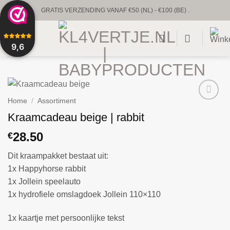
Ga
GRATIS VERZENDING VANAF €50 (NL) - €100 (BE) .
naar
UNIEKE BABYPRODUCTEN & GEPERSONALISEERD
inhoud
9,6
VOORRAAD VERZENDING BINNEN 1 TOT 2 WERKDAGEN.
CUSTUM VERZENDING BINNEN 1-2 WEKEN.
Home
/
Assortiment
Kraamcadeau beige | rabbit
28.50
€
Dit kraampakket bestaat uit:
1x Happyhorse rabbit
1x Jollein speelauto
1x hydrofiele omslagdoek Jollein 110×110
1x kaartje met persoonlijke tekst