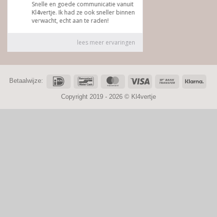
IDeal
Bancontact
MasterCard
Visa
Bank
Klar
Betaalwijze:
Transfer
Copyright 2019 - 2026 ©
Kl4vertje