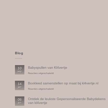
Blog
Babyspullen van Kl4vertje
10
sep
voor
Reacties uitgeschakeld
Babyspullen
van
Boxkleed samenstellen op maat bij kl4vertje.nl
14
Kl4vertje
jan
voor
Reacties uitgeschakeld
Boxkleed
samenstellen
Ontdek de leukste Gepersonaliseerde Babydekens
06
op
van kl4vertje
jun
maat
bij