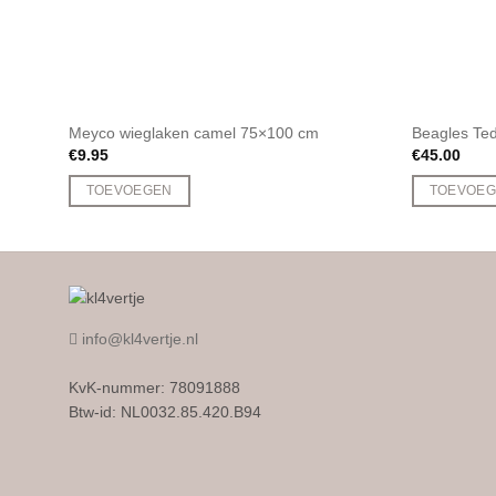
Meyco wieglaken camel 75×100 cm
Beagles Ted
€
9.95
€
45.00
TOEVOEGEN
TOEVOE
info@kl4vertje.nl
KvK-nummer: 78091888
Btw-id: NL0032.85.420.B94