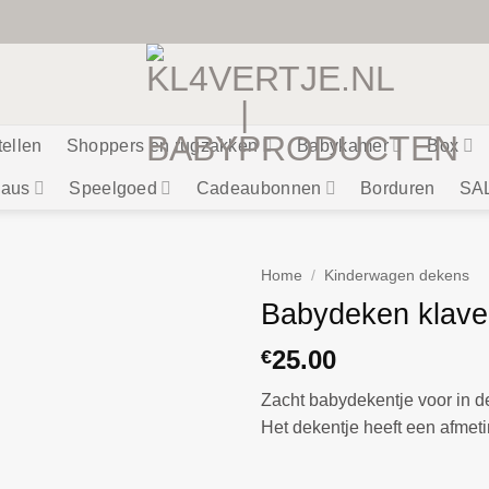
tellen
Shoppers en rugzakken
Babykamer
Box
aus
Speelgoed
Cadeaubonnen
Borduren
SA
Home
/
Kinderwagen dekens
Babydeken klaver
25.00
€
Zacht babydekentje voor in 
Het dekentje heeft een afmet