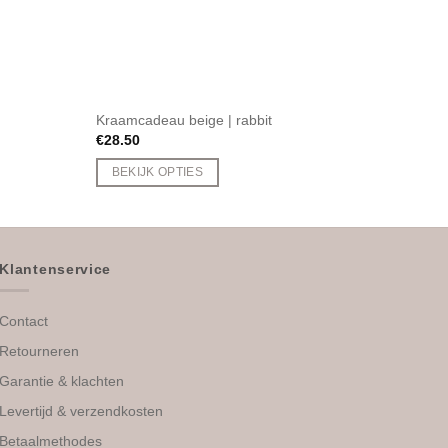
Kraamcadeau beige | rabbit
Teddy
€
28.50
€
23.5
BEKIJK OPTIES
TOE
Klantenservice
Contact
Retourneren
Garantie & klachten
Levertijd & verzendkosten
Betaalmethodes