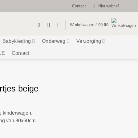
Contact
Nieuwsbrief
Winkelwagen /
€
0.00
Babykleding
Onderweg
Verzorging
LE
Contact
tjes beige
de kinderwagen.
ing van 80x60cm.