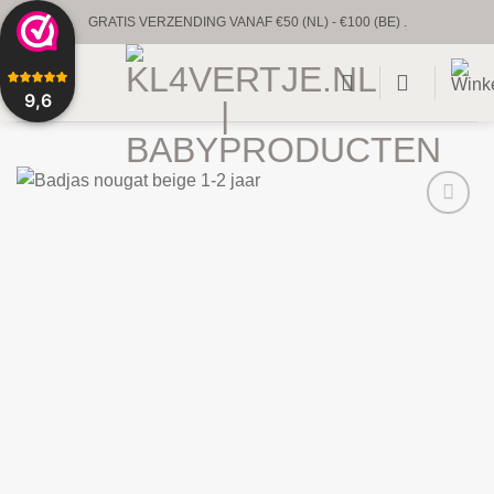
Ga
GRATIS VERZENDING VANAF €50 (NL) - €100 (BE) .
naar
UNIEKE BABYPRODUCTEN & GEPERSONALISEERD
inhoud
9,6
VOORRAAD VERZENDING BINNEN 1 TOT 2 WERKDAGEN.
CUSTUM VERZENDING BINNEN 1-2 WEKEN.