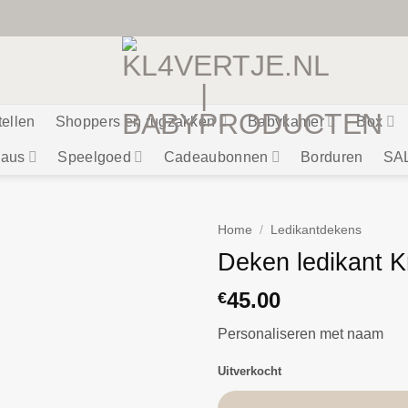
tellen
Shoppers en rugzakken
Babykamer
Box
aus
Speelgoed
Cadeaubonnen
Borduren
SA
Home
/
Ledikantdekens
Deken ledikant K
45.00
€
Personaliseren met naam
Uitverkocht