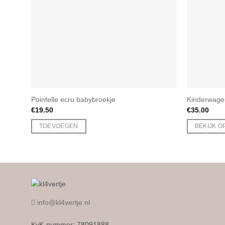
Pointelle ecru babybroekje
Kinderwage
€
19.50
€
35.00
TOEVOEGEN
BEKIJK O
Dit
product
heeft
meerdere
variaties.
Deze
info@kl4vertje.nl
optie
kan
KvK-nummer: 78091888