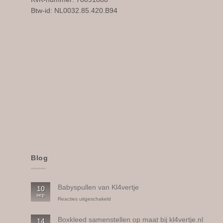
gekozen
Btw-id: NL0032.85.420.B94
worden
op
de
productpagina
Blog
Babyspullen van Kl4vertje
10
sep
voor
Reacties uitgeschakeld
Babyspullen
van
Boxkleed samenstellen op maat bij kl4vertje.nl
14
Kl4vertje