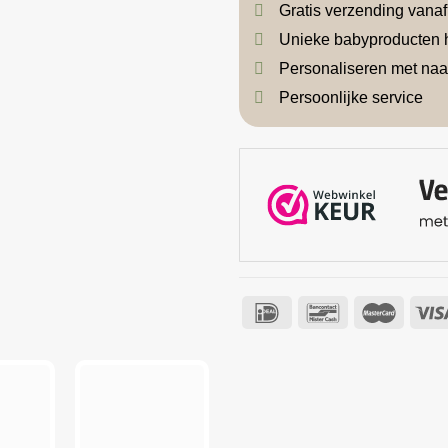
Gratis verzending vana
Unieke babyproducten 
Personaliseren met na
Persoonlijke service