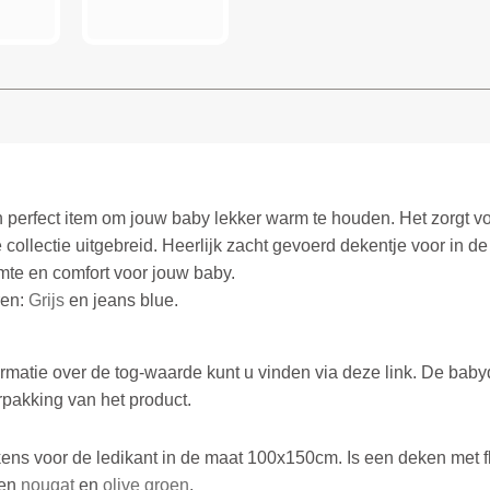
een perfect item om jouw baby lekker warm te houden. Het zorgt
e collectie uitgebreid. Heerlijk zacht gevoerd dekentje voor in d
rmte en comfort voor jouw baby.
ren:
Grijs
en
jeans blue.
rmatie over de tog-waarde kunt u vinden via deze link. De bab
rpakking van het product.
ekens voor de ledikant in de maat 100x150cm. Is een deken met
ren
nougat
en
olive groen
.