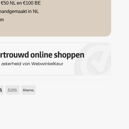
f €50 NL en €100 BE
handgemaakt in NL
am