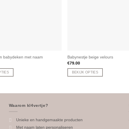
n babydeken met naam
Babynestje beige velours
€
79.00
PTIES
BEKIJK OPTIES
Waarom kl4vertje?
Unieke en handgemaakte producten
Met naam laten personaliseren