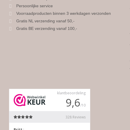
Persoonlijke service
Voorraadproducten binnen 3 werkdagen verzonden
Gratis NL verzending vanaf 50,-
Gratis BE verzending vanaf 100,-