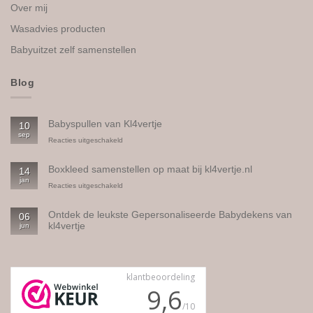
Over mij
Wasadvies producten
Babyuitzet zelf samenstellen
Blog
Babyspullen van Kl4vertje
10
sep
voor
Reacties uitgeschakeld
Babyspullen
van
Boxkleed samenstellen op maat bij kl4vertje.nl
14
Kl4vertje
jan
voor
Reacties uitgeschakeld
Boxkleed
samenstellen
Ontdek de leukste Gepersonaliseerde Babydekens van
06
op
kl4vertje
jun
maat
bij
Geen
kl4vertje.nl
reacties
op
Ontdek
de
leukste
Gepersonaliseerde
Babydekens
van
kl4vertje