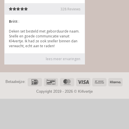
IDeal
Bancontact
MasterCard
Visa
Bank
Klar
Betaalwijze:
Transfer
Copyright 2019 - 2026 ©
Kl4vertje