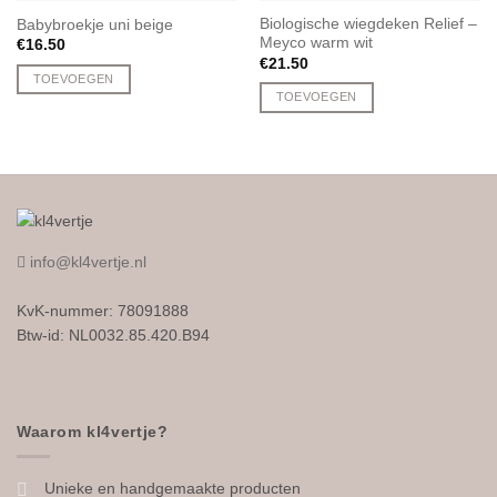
Biologische wiegdeken Relief –
Babybroekje uni beige
Meyco warm wit
€
16.50
€
21.50
TOEVOEGEN
TOEVOEGEN
Dit
product
heeft
meerdere
variaties.
Deze
optie
info@kl4vertje.nl
kan
gekozen
KvK-nummer: 78091888
worden
Btw-id: NL0032.85.420.B94
op
de
productpagina
Waarom kl4vertje?
Unieke en handgemaakte producten