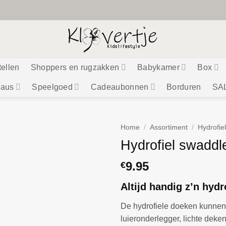
tellen
Shoppers en rugzakken
Babykamer
Box
aus
Speelgoed
Cadeaubonnen
Borduren
SA
Home
/
Assortiment
/
Hydrofie
Hydrofiel swaddl
9.95
€
Altijd handig z’n hydr
De hydrofiele doeken kunnen
luieronderlegger, lichte deke