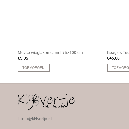
Meyco wieglaken camel 75×100 cm
Beagles Ted
€
9.95
€
45.00
TOEVOEGEN
TOEVOE
info@kl4vertje.nl