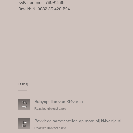
KvK-nummer: 78091888
Btw-id: NL0032.85.420.B94
Blog
Babyspullen van Kl4vertje
10
sep
voor
Reacties uitgeschakeld
Babyspullen
van
Boxkleed samenstellen op maat bij kl4vertje.nl
14
Kl4vertje
jan
voor
Reacties uitgeschakeld
Boxkleed