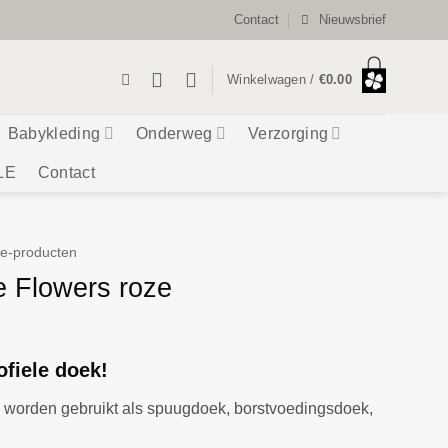
Contact
Nieuwsbrief
Winkelwagen /
€
0.00
Babykleding
Onderweg
Verzorging
LE
Contact
le-producten
e Flowers roze
ofiele doek!
 worden gebruikt als spuugdoek, borstvoedingsdoek,
n