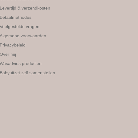
worden
Levertijd & verzendkosten
op
Betaalmethodes
de
Veelgestelde vragen
productpagina
Algemene voorwaarden
Privacybeleid
Over mij
Wasadvies producten
Babyuitzet zelf samenstellen