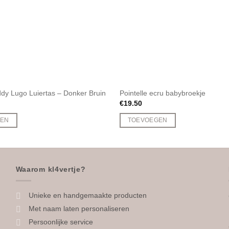
dy Lugo Luiertas – Donker Bruin
Pointelle ecru babybroekje
€
19.50
GEN
TOEVOEGEN
Dit
product
heeft
meerdere
Waarom kl4vertje?
variaties.
Deze
Unieke en handgemaakte producten
optie
Met naam laten personaliseren
kan
Persoonlijke service
gekozen