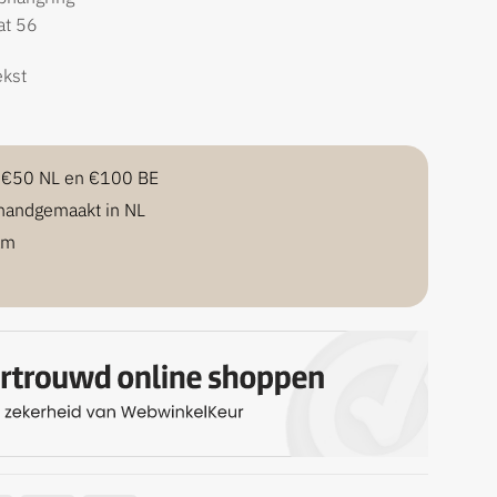
at 56
ekst
f €50 NL en €100 BE
handgemaakt in NL
am