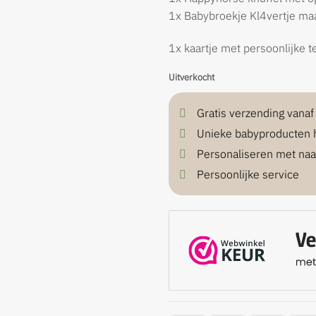
1x Babybroekje Kl4vertje ma
1x kaartje met persoonlijke t
Uitverkocht
Gratis verzending vana
Unieke babyproducten 
Personaliseren met na
Persoonlijke service