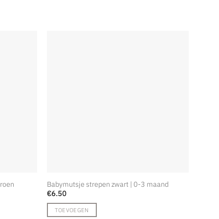
groen
Babymutsje strepen zwart | 0-3 maand
Babybr
€
6.50
€
16.5
TOEVOEGEN
TOE