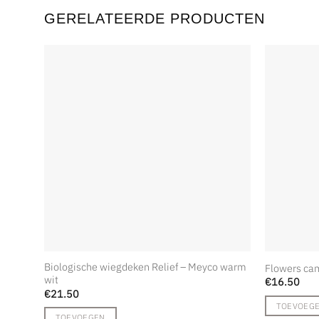
GERELATEERDE PRODUCTEN
Biologische wiegdeken Relief – Meyco warm
Flowers ca
wit
€
16.50
€
21.50
TOEVOEG
TOEVOEGEN