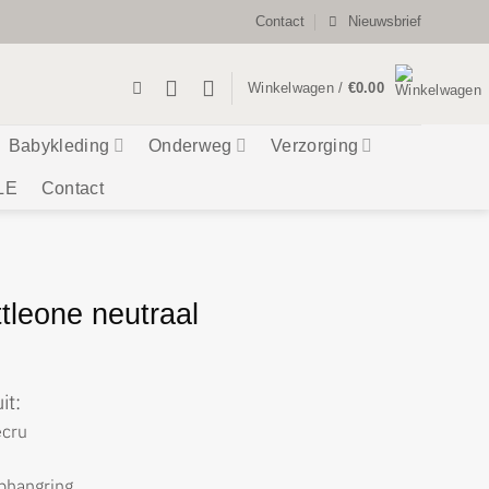
Contact
Nieuwsbrief
Winkelwagen /
€
0.00
Babykleding
Onderweg
Verzorging
LE
Contact
tleone neutraal
it:
ecru
phangring