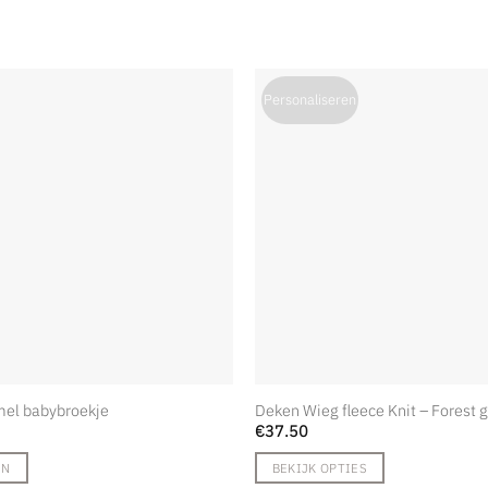
Personaliseren
mel babybroekje
Deken Wieg fleece Knit – Forest 
€
37.50
EN
BEKIJK OPTIES