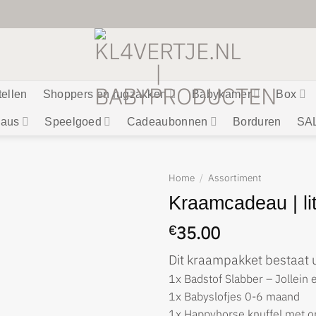
tellen
Shoppers en rugzakken
Babykamer
Box
aus
Speelgoed
Cadeaubonnen
Borduren
SA
Home
/
Assortiment
Kraamcadeau | lit
35.00
€
Dit kraampakket bestaat u
1x Badstof Slabber – Jollein 
1x Babyslofjes 0-6 maand
1x Happyhorse knuffel met o