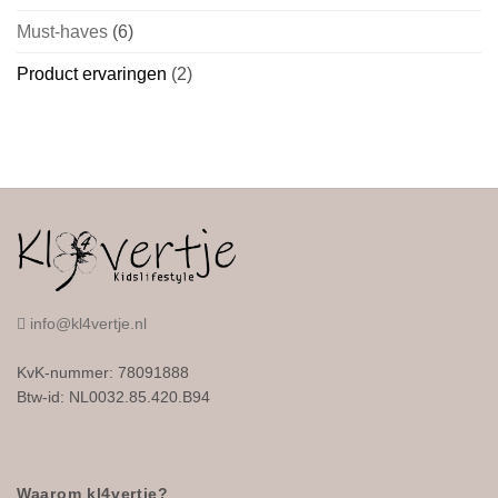
Must-haves
(6)
Product ervaringen
(2)
info@kl4vertje.nl
KvK-nummer: 78091888
Btw-id: NL0032.85.420.B94
Waarom kl4vertje?