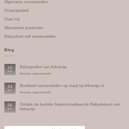
Algemene voorwaarden
Privacybeleid
Over mij
Wasadvies producten
Babyuitzet zelf samenstellen
Blog
Babyspullen van Kl4vertje
10
sep
voor
Reacties uitgeschakeld
Babyspullen
van
Boxkleed samenstellen op maat bij kl4vertje.nl
14
Kl4vertje
jan
voor
Reacties uitgeschakeld
Boxkleed
samenstellen
Ontdek de leukste Gepersonaliseerde Babydekens van
06
op
kl4vertje
jun
maat
bij
Geen
kl4vertje.nl
reacties
op
Ontdek
de