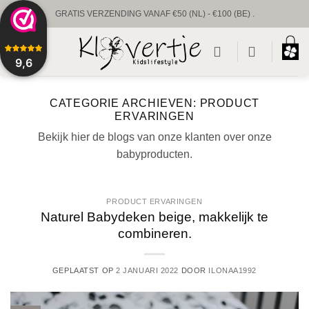
Ga
GRATIS VERZENDING VANAF €50 (NL) - €100 (BE) .
naar
UNIEKE BABYPRODUCTEN & GEPERSONALISEERD
inhoud
9,6
VOORRAAD VERZENDING BINNEN 1 TOT 2 WERKDAGEN.
CUSTUM VERZENDING BINNEN 1-2 WEKEN.
CATEGORIE ARCHIEVEN:
PRODUCT
ERVARINGEN
Bekijk hier de blogs van onze klanten over onze
babyproducten.
PRODUCT ERVARINGEN
Naturel Babydeken beige, makkelijk te
combineren.
GEPLAATST OP
2 JANUARI 2022
DOOR
ILONAA1992