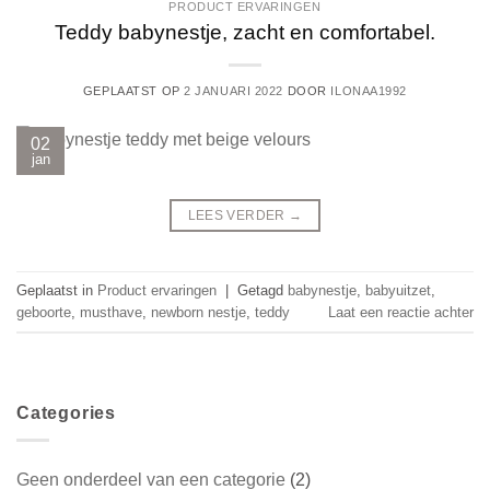
PRODUCT ERVARINGEN
Teddy babynestje, zacht en comfortabel.
GEPLAATST OP
2 JANUARI 2022
DOOR
ILONAA1992
02
jan
LEES VERDER
→
Geplaatst in
Product ervaringen
|
Getagd
babynestje
,
babyuitzet
,
geboorte
,
musthave
,
newborn nestje
,
teddy
Laat een reactie achter
Categories
Geen onderdeel van een categorie
(2)