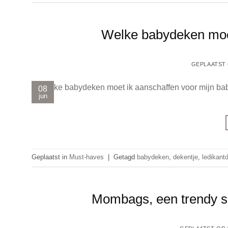
Welke babydeken moet
GEPLAATST
08
jun
Geplaatst in
Must-haves
|
Getagd
babydeken
,
dekentje
,
ledikant
Mombags, een trendy s