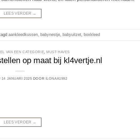
LEES VERDER
→
tagd
aankleedkussen
,
babynestje
,
babyuitzet
,
boxkleed
EL VAN EEN CATEGORIE
,
MUST-HAVES
llen op maat bij kl4vertje.nl
P
14 JANUARI 2025
DOOR
ILONAA1992
LEES VERDER
→