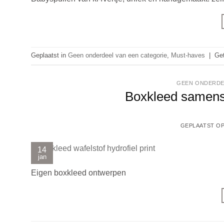
Geplaatst in
Geen onderdeel van een categorie
,
Must-haves
|
Ge
GEEN ONDERDE
Boxkleed samenste
GEPLAATST O
14
jan
Eigen boxkleed ontwerpen