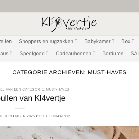
tellen
Shoppers en rugzakken
Babykamer
Box
aus
Speelgoed
Cadeaubonnen
Borduren
SA
CATEGORIE ARCHIEVEN:
MUST-HAVES
EL VAN EEN CATEGORIE
,
MUST-HAVES
llen van Kl4vertje
10 SEPTEMBER 2025
DOOR
ILONAA1992