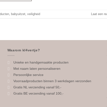
ducten
,
babyuitzet
,
veiligheid
Laat een re
Waarom kl4vertje?
Unieke en handgemaakte producten
Met naam laten personaliseren
Persoonlijke service
Voorraadproducten binnen 3 werkdagen verzonden
Gratis NL verzending vanaf 50,-
Gratis BE verzending vanaf 100,-