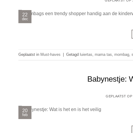
GEPLAATST OP
22
dec
Geplaatst in
Must-haves
|
Getagd
luiertas
,
mama tas
,
mombag
,
Babynestje: Wa
GEPLAATST O
20
feb