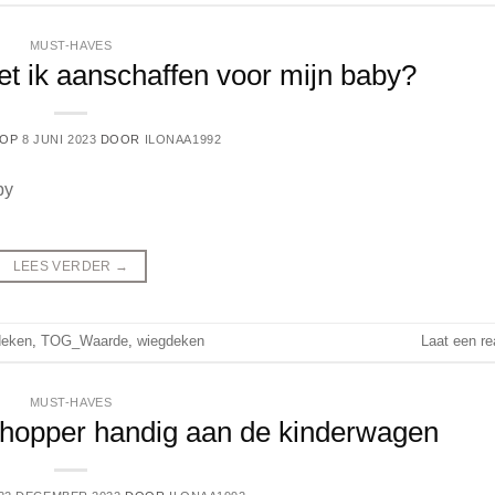
MUST-HAVES
 ik aanschaffen voor mijn baby?
 OP
8 JUNI 2023
DOOR
ILONAA1992
LEES VERDER
→
deken
,
TOG_Waarde
,
wiegdeken
Laat een re
MUST-HAVES
hopper handig aan de kinderwagen