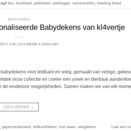
tagd
box
,
boxkleed
,
parkkleed
,
parklegger
,
samenstellen
,
tweeling kleed
MUST-HAVES
onaliseerde Babydekens van kl4vertje
 OP
6 JUNI 2024
DOOR
ILONAA1992
e babydekens voor ledikant en wieg, gemaakt van veilige, gekeu
Ontdek onze collectie en creëer een uniek en dierbaar aandenke
 door de eindeloze mogelijkheden. Samen maken we van elk mom
LEES VERDER
→
,
gepersonaliseerd
,
ledikantdeken
,
met naam
,
wiegdeken
Laat een re