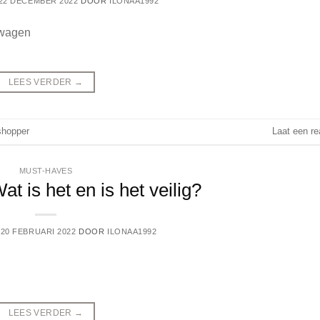
22 DECEMBER 2022
DOOR
ILONAA1992
LEES VERDER
→
shopper
Laat een re
MUST-HAVES
t is het en is het veilig?
P
20 FEBRUARI 2022
DOOR
ILONAA1992
LEES VERDER
→