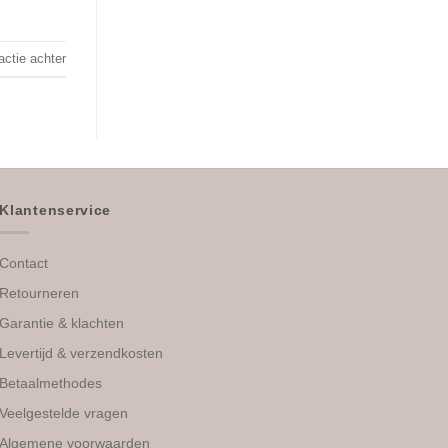
actie achter
Klantenservice
Contact
Retourneren
Garantie & klachten
Levertijd & verzendkosten
Betaalmethodes
Veelgestelde vragen
Algemene voorwaarden