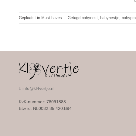
Geplaatst in
Must-haves
|
Getagd
babynest
,
babynestje
,
babypro
info@kl4vertje.nl
KvK-nummer: 78091888
Btw-id: NL0032.85.420.B94