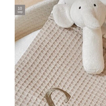
10
sep