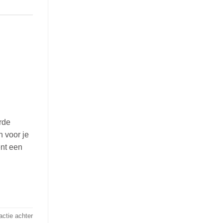
rde
n voor je
ent een
actie achter