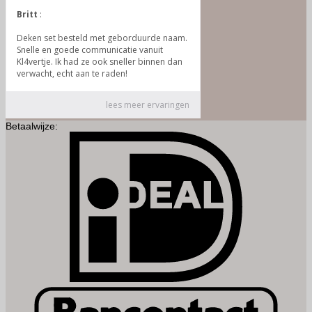
Betaalwijze:
I
B