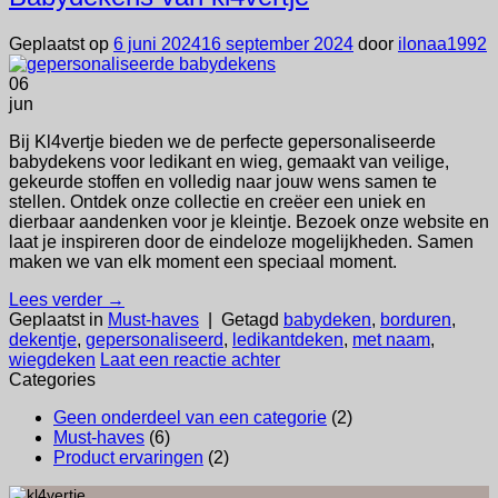
Geplaatst op
6 juni 2024
16 september 2024
door
ilonaa1992
06
jun
Bij Kl4vertje bieden we de perfecte gepersonaliseerde
babydekens voor ledikant en wieg, gemaakt van veilige,
gekeurde stoffen en volledig naar jouw wens samen te
stellen. Ontdek onze collectie en creëer een uniek en
dierbaar aandenken voor je kleintje. Bezoek onze website en
laat je inspireren door de eindeloze mogelijkheden. Samen
maken we van elk moment een speciaal moment.
Lees verder
→
Geplaatst in
Must-haves
|
Getagd
babydeken
,
borduren
,
dekentje
,
gepersonaliseerd
,
ledikantdeken
,
met naam
,
wiegdeken
Laat een reactie achter
Categories
Geen onderdeel van een categorie
(2)
Must-haves
(6)
Product ervaringen
(2)