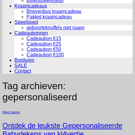
Billendoekjesetui
Kraamcadeaus
Brievenbus kraamcadeau
Pakket kraamcadeau
Speelgoed
geboorteknuffels met naam
Cadeaubonnen
Cadeaubon €15
Cadeaubon €25
Cadeaubon €50
Cadeaubon €100
Borduren
SALE
Contact
Tag archieven:
gepersonaliseerd
Must-haves
Ontdek de leukste Gepersonaliseerde
Babydekens van kl4vertje