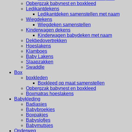
Opbergzak babynest en boxkleed
Ledikantdekens
Ledikantdeken samenstellen met naam
Wiegdekens
Wiegdeken samenstellen
Kinderwagen dekens
Kinderwagen babydeken met naam
Dekbedovertrekken
Hoeslakens
Klamboes
Baby Lakens
Slaapzakken
Swaddle
Box
boxkleden
Boxkleed op maat samenstellen
Opbergzak babynest en boxkleed
Boxmatras hoeslakens
Babykleding
Badjasjes
Babybroekjes
Boxpakjes
Babyslofjes
Babymutsjes
Onderweg