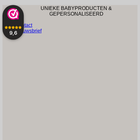
Ga
UNIEKE BABYPRODUCTEN &
naar
GEPERSONALISEERD
inhoud
VOORRAAD VERZENDING BINNEN 1 TOT 2
Contact
WERKDAGEN.
Nieuwsbrief
9,6
CUSTUM VERZENDING BINNEN 1-2 WEKEN.