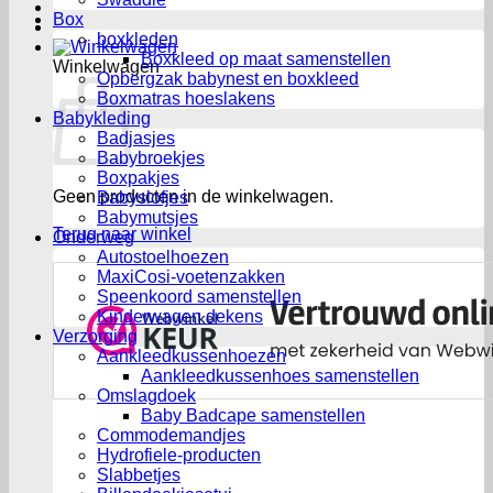
Box
boxkleden
Boxkleed op maat samenstellen
Winkelwagen
Opbergzak babynest en boxkleed
Boxmatras hoeslakens
Babykleding
Badjasjes
Babybroekjes
Boxpakjes
Geen producten in de winkelwagen.
Babyslofjes
Babymutsjes
Terug naar winkel
Onderweg
Autostoelhoezen
MaxiCosi-voetenzakken
Speenkoord samenstellen
Kinderwagen dekens
Verzorging
Aankleedkussenhoezen
Aankleedkussenhoes samenstellen
Omslagdoek
Baby Badcape samenstellen
Commodemandjes
Hydrofiele-producten
Slabbetjes