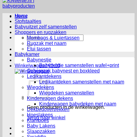
CUSTUM VERZENDING BINNEN 1-2 WEKEN.
Home
Menu
Stofstaaltjes
Babyuitzet zelf samenstellen
Shoppers en rugzakken
Zoeken
Mombags & Luiertassen
naar:
Rugzak met naam
Etui tassen
Babykamer
Babynestje
Babynestje samenstellen wafel+print
Winkelwagen /
€
0.00
Opbergzak babynest en boxkleed
Ledikantdekens
Ledikantdeken samenstellen met naam
Wiegdekens
Wiegdeken samenstellen
Kinderwagen dekens
Kinderwagen babydeken met naam
Geen producten in de winkelwagen.
Dekbedovertrekken
Hoeslakens
Terug naar winkel
Klamboes
Baby Lakens
Slaapzakken
Swaddle