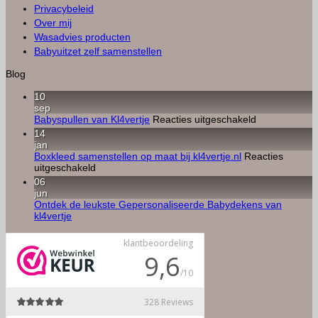
Privacybeleid
Over mij
Wasadvies producten
Babyuitzet zelf samenstellen
Blog
10
sep
voor
Babyspullen van Kl4vertje
Reacties uitgeschakeld
Babyspullen
14
van
jan
Kl4vertje
Boxkleed samenstellen op maat bij kl4vertje.nl
Reacties
voor
uitgeschakeld
Boxkleed
06
samenstellen
jun
op
Ontdek de leukste Gepersonaliseerde Babydekens van
maat
Geen
kl4vertje
bij
reacties
kl4vertje.nl
op
Ontdek
de
leukste
Gepersonaliseerde
Babydekens
van
kl4vertje