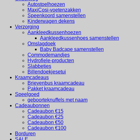
Autostoelhoezen
MaxiCosi-voetenzakken
Speenkoord samenstellen
Kinderwagen dekens
Verzorging
Aankleedkussenhoezen
Aankleedkussenhoes samenstellen
Omslagdoek
Baby Badcape samenstellen
Commodemandjes
Hydrofiele-producten
Slabbetjes
Billendoekjesetui
Kraamcadeaus
Brievenbus kraamcadeau
Pakket kraamcadeau
Speelgoed
geboorteknuffels met naam
Cadeaubonnen
Cadeaubon €15
Cadeaubon €25
Cadeaubon €50
Cadeaubon €100
Borduren
SALE