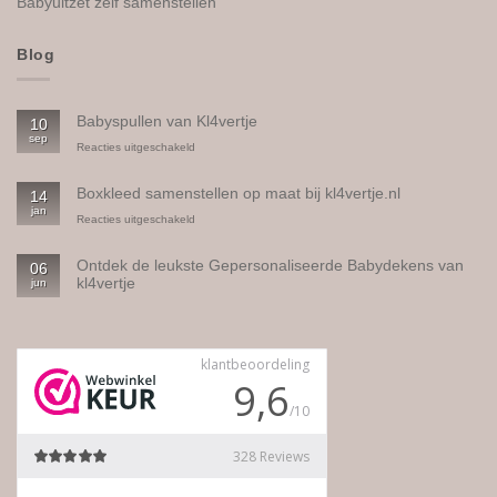
Babyuitzet zelf samenstellen
Blog
Babyspullen van Kl4vertje
10
sep
voor
Reacties uitgeschakeld
Babyspullen
van
Boxkleed samenstellen op maat bij kl4vertje.nl
14
Kl4vertje
jan
voor
Reacties uitgeschakeld
Boxkleed
samenstellen
Ontdek de leukste Gepersonaliseerde Babydekens van
06
op
kl4vertje
jun
maat
bij
Geen
kl4vertje.nl
reacties
op
Ontdek
de
leukste
Gepersonaliseerde
Babydekens
van
kl4vertje