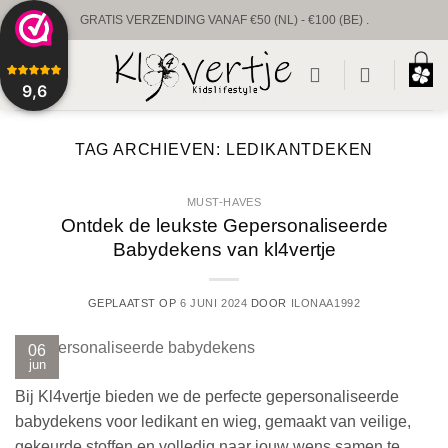
Ga
GRATIS VERZENDING VANAF €50 (NL) - €100 (BE) .
naar
UNIEKE BABYPRODUCTEN & GEPERSONALISEERD
inhoud
9,6
VOORRAAD VERZENDING BINNEN 1 TOT 2 WERKDAGEN.
CUSTUM VERZENDING BINNEN 1-2 WEKEN.
TAG ARCHIEVEN:
LEDIKANTDEKEN
MUST-HAVES
Ontdek de leukste Gepersonaliseerde
Babydekens van kl4vertje
GEPLAATST OP
6 JUNI 2024
DOOR
ILONAA1992
06
jun
Bij Kl4vertje bieden we de perfecte gepersonaliseerde
babydekens voor ledikant en wieg, gemaakt van veilige,
gekeurde stoffen en volledig naar jouw wens samen te