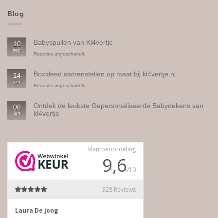
Blog
Babyspullen van Kl4vertje
10
sep
voor
Reacties uitgeschakeld
Babyspullen
van
Boxkleed samenstellen op maat bij kl4vertje.nl
14
Kl4vertje
jan
voor
Reacties uitgeschakeld
Boxkleed
samenstellen
Ontdek de leukste Gepersonaliseerde Babydekens van
06
op
kl4vertje
jun
maat
bij
Geen
kl4vertje.nl
reacties
op
Ontdek
de
leukste
Gepersonaliseerde
Babydekens
van
kl4vertje