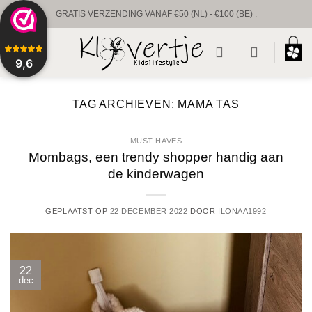
Ga
GRATIS VERZENDING VANAF €50 (NL) - €100 (BE) .
naar
UNIEKE BABYPRODUCTEN & GEPERSONALISEERD
inhoud
9,6
VOORRAAD VERZENDING BINNEN 1 TOT 2 WERKDAGEN.
CUSTUM VERZENDING BINNEN 1-2 WEKEN.
TAG ARCHIEVEN:
MAMA TAS
MUST-HAVES
Mombags, een trendy shopper handig aan
de kinderwagen
GEPLAATST OP
22 DECEMBER 2022
DOOR
ILONAA1992
22
dec